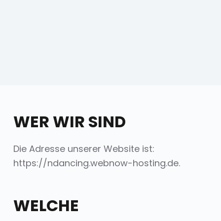
e
n
WER WIR SIND
Die Adresse unserer Website ist:
https://ndancing.webnow-hosting.de.
WELCHE