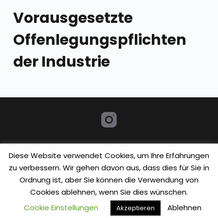
Vorausgesetzte
Offenlegungspflichten
der Industrie
Diese Website verwendet Cookies, um Ihre Erfahrungen
BILDER
DATENSCHUTZERKLÄRUNG
IMPRESSUM
zu verbessern. Wir gehen davon aus, dass dies für Sie in
KURSE
STARTSEITE
TANZSTUDIO
ÜBER MICH
Ordnung ist, aber Sie können die Verwendung von
Cookies ablehnen, wenn Sie dies wünschen.
Copyright © 2026 NDancing - created by
Cookie Einstellungen
Ablehnen
Akzeptieren
webnow.agency